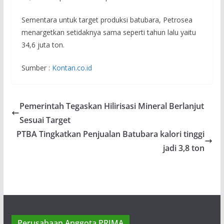
Sementara untuk target produksi batubara, Petrosea
menargetkan setidaknya sama seperti tahun lalu yaitu
34,6 juta ton.
Sumber :
Kontan.co.id
Pemerintah Tegaskan Hilirisasi Mineral Berlanjut
Sesuai Target
PTBA Tingkatkan Penjualan Batubara kalori tinggi
jadi 3,8 ton
PT Pamapersada Nusantara
PT Pamapersada Nusantara didirikan
sebagai sebuah perusahaan yang bergerak
Perusahaan Anggota PRIMA