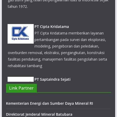
PT Cipta Kridatama
PT Cipta Kridatama memberikan layanan
pertambangan pada survei dan eksplorasi,
modeling, pengeboran dan peledakan,
overburden removal, ekstraksi, pengangkutan, konstruksi
fasilitas pendukung, manajemen fasilitas pengolahan serta
rehabilitasi tambang
PT Saptaindra Sejati
PT Saptaindra Sejati (SIS) menyediakan
berbagai layanan dengan mencakup berbagai
aspek dari kontrak pertambangan, rencana
Link Partner
tambang, pekerjaan sipil, pembangunan infrastruktur, logistik
pertanahan, dan reklamasi area pertambangan.
Kementerian Energi dan Sumber Daya Mineral RI
Direktorat Jenderal Mineral Batubara