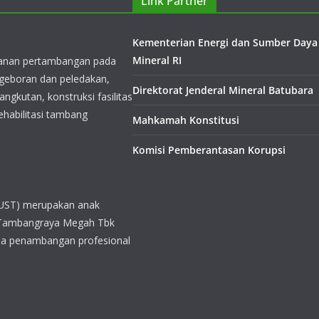
Link Partner
yanan pertambangan pada
ngeboran dan peledakan,
Kementerian Energi dan Sumber Daya
ngkutan, konstruksi fasilitas
Mineral RI
ehabilitasi tambang
Direktorat Jenderal Mineral Batubara
Mahkamah Konstitusi
Komisi Pemberantasan Korupsi
UST) merupakan anak
 Tambangraya Megah Tbk
asa penambangan profesional
akan berbagai layanan dengan