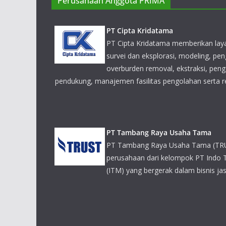
Perusahaan Anggota PRIMA
PT Cipta Kridatama
PT Cipta Kridatama memberikan la
survei dan eksplorasi, modeling, pe
overburden removal, ekstraksi, penga
pendukung, manajemen fasilitas pengolahan serta r
PT Tambang Raya Usaha Tama
PT Tambang Raya Usaha Tama (TR
perusahaan dari kelompok PT Indo
(ITM) yang bergerak dalam bisnis j
PT Saptaindra Sejati
PT Saptaindra Sejati (SIS) menyedi