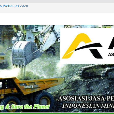
& Exhibition 2026
ls & Metals Summit: Indonesia
partner of the International
 Summit: Indonesia 2026 and CT
Conference & Expo 2026