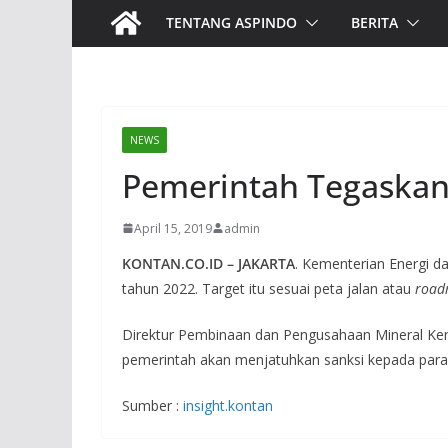
TENTANG ASPINDO
BERITA
NEWS
Pemerintah Tegaskan H
April 15, 2019
admin
KONTAN.CO.ID –
JAKARTA
. Kementerian Energi d
tahun 2022. Target itu sesuai peta jalan atau
roa
Direktur Pembinaan dan Pengusahaan Mineral K
pemerintah akan menjatuhkan sanksi kepada par
Sumber :
insight.kontan