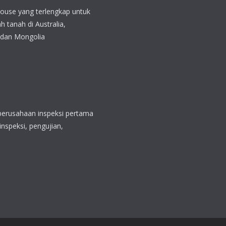
perusahaan inspeksi pertama
inspeksi, pengujian,
yani beberapa perusahaan
aranya adalah PT Borneo
sada (MPP), PT Alamjaya
 (RUB) dan PT Kaltim Jaya