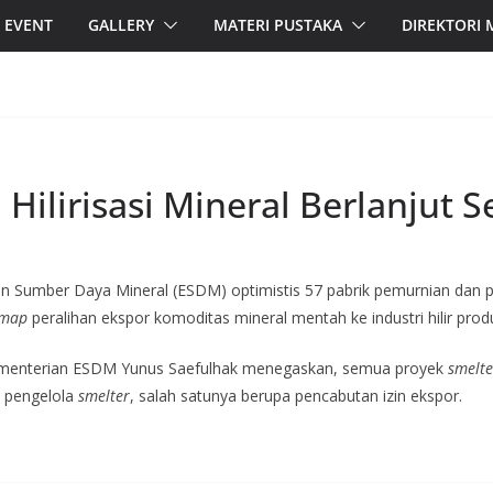
EVENT
GALLERY
MATERI PUSTAKA
DIREKTORI
ilirisasi Mineral Berlanjut S
an Sumber Daya Mineral (ESDM) optimistis 57 pabrik pemurnian dan 
dmap
peralihan ekspor komoditas mineral mentah ke industri hilir prod
ementerian ESDM Yunus Saefulhak menegaskan, semua proyek
smelte
a pengelola
smelter
, salah satunya berupa pencabutan izin ekspor.