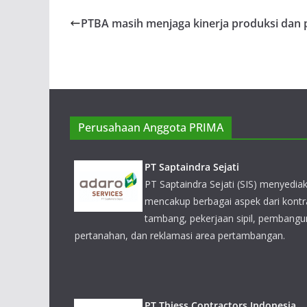
PTBA masih menjaga kinerja produksi dan p
PT Saptaindra Sejati
PT Saptaindra Sejati (SIS) menyedi
mencakup berbagai aspek dari kont
Perusahaan Anggota PRIMA
tambang, pekerjaan sipil, pembanguna
pertanahan, dan reklamasi area pertambangan.
PT Thiess Contractors Indonesia
PT Thiess menawarkan keahlian in-h
pertambangan permukaan dan bawah 
Botswana, Kanada, Chile, Indonesia