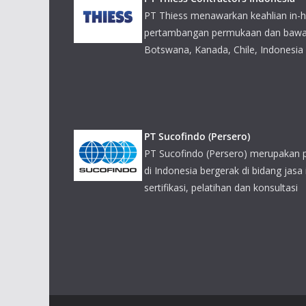
PT Sucofindo (Persero)
PT Sucofindo (Persero) merupakan 
di Indonesia bergerak di bidang jasa 
sertifikasi, pelatihan dan konsultasi
PT Putra Perkasa Abadi
PT Putra Perkasa Abadi (PPA) mela
pertambangan di Kalimantan, diant
Indobara (BIB), PT Mega Prima Per
BaraPratama (ABP), PT Rantaupanjang Utama Bakti
Bara (KJB).