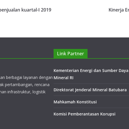
enjualan kuartal-I 2019
Kinerja 
akan berbagai layanan dengan
rak pertambangan, rencana
Link Partner
n infrastruktur, logistik
Kementerian Energi dan Sumber Daya
Mineral RI
Direktorat Jenderal Mineral Batubara
ouse yang terlengkap untuk
Mahkamah Konstitusi
tanah di Australia,
Komisi Pemberantasan Korupsi
 dan Mongolia