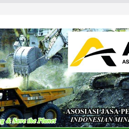
& Exhibition 2026
ls & Metals Summit: Indonesia
partner of the International
 Summit: Indonesia 2026 and CT
Conference & Expo 2026