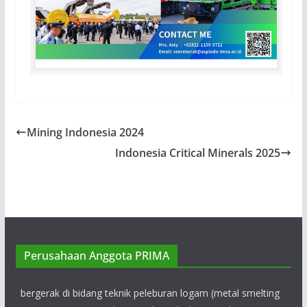
Mining Indonesia 2024
Indonesia Critical Minerals 2025
PT MCC15 Engineering and Construction
Perusahaan ini memiliki kualifikasi konstruksi
lokal IUJK (Izin Usaha Jasa Konstruksi) dan kualifikasi jasa
pertambangan IUJP (Izin Usaha Jasa Pertambangan), serta
bergerak di bidang teknik peleburan logam (metal smelting
Perusahaan Anggota PRIMA
engineering), pertambangan dan teknik pertambangan,
teknik konstruksi industri, dan lain-lain.