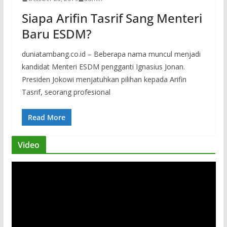
Siapa Arifin Tasrif Sang Menteri
Baru ESDM?
duniatambang.co.id – Beberapa nama muncul menjadi
kandidat Menteri ESDM pengganti Ignasius Jonan.
Presiden Jokowi menjatuhkan pilihan kepada Arifin
Tasrif, seorang profesional
Read More
Video
V
i
d
e
o