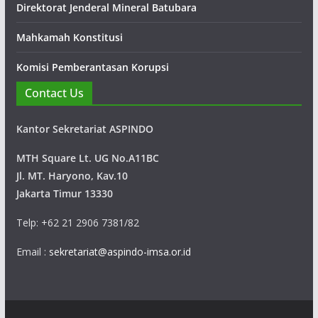
operation dan engineering, pengembangan sumber daya
Direktorat Jenderal Mineral Batubara
manusia, keselamatan, kesehatan dan lingkungan, local
Mahkamah Konstitusi
community development.
Komisi Pemberantasan Korupsi
Contact Us
Kantor Sekretariat ASPINDO
MTH Square Lt. UG No.A11BC
Jl. MT. Haryono, Kav.10
Jakarta Timur 13330
Telp: +62 21 2906 7381/82
Email :
sekretariat@aspindo-imsa.or.id