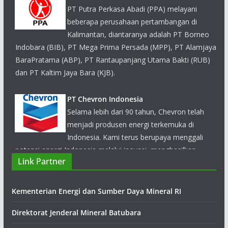
(MPP), PT Alamjaya BaraPratama (ABP), PT Rantaupanjang
Utama Bakti (RUB) dan PT Kaltim Jaya Bara (KJB).
PT Chevron Indonesia
Selama lebih dari 90 tahun, Chevron telah menjadi produsen
energi terkemuka di Indonesia. Kami terus berupaya
menggali potensi energi Indonesia melalui inovasi,
menghasilkan produksi minyak bumi dari ladang-ladang
minyak.
PT Tambang Raya Usaha Tama
Link Partner
PT Tambang Raya Usaha Tama (TRUST) merupakan anak
perusahaan dari kelompok PT Indo Tambangraya Megah
Kementerian Energi dan Sumber Daya Mineral RI
Tbk (ITM) yang bergerak dalam bisnis jasa penambangan
profesional
Direktorat Jenderal Mineral Batubara