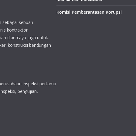
n dipercaya juga untuk
ker, konstruksi bendungan
Komisi Pemberantasan Korupsi
perusahaan inspeksi pertama
inspeksi, pengujian,
ouse yang terlengkap untuk
tanah di Australia,
 dan Mongolia