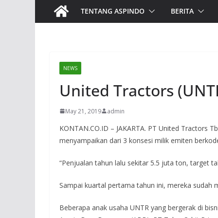
TENTANG ASPINDO
BERITA
NEWS
United Tractors (UNT
May 21, 2019
admin
KONTAN.CO.ID – JAKARTA. PT United Tractors Tbk m
menyampaikan dari 3 konsesi milik emiten berkode
“Penjualan tahun lalu sekitar 5.5 juta ton, target 
Sampai kuartal pertama tahun ini, mereka sudah 
Beberapa anak usaha UNTR yang bergerak di bisn