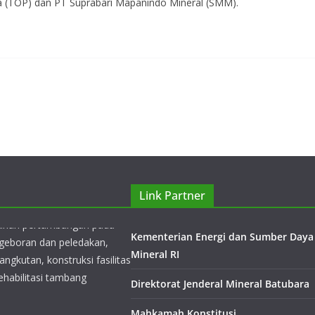
a (TOP) dan PT Suprabari Mapanindo Mineral (SMM).
yanan pertambangan pada
ngeboran dan peledakan,
ngkutan, konstruksi fasilitas
ehabilitasi tambang
Link Partner
Kementerian Energi dan Sumber Daya
Mineral RI
n sebagai sebuah
Direktorat Jenderal Mineral Batubara
nis kontraktor
Mahkamah Konstitusi