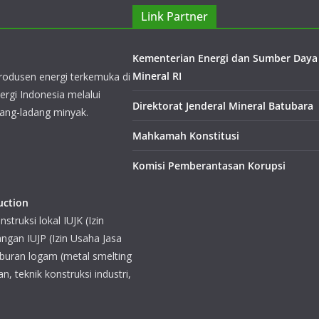
Link Partner
Kementerian Energi dan Sumber Daya
Mineral RI
 telah menjadi produsen
 terus berupaya menggali
Direktorat Jenderal Mineral Batubara
vasi, menghasilkan produksi
Mahkamah Konstitusi
Komisi Pemberantasan Korupsi
uction
nstruksi lokal IUJK (Izin
angan IUJP (Izin Usaha Jasa
eburan logam (metal smelting
 teknik konstruksi industri,