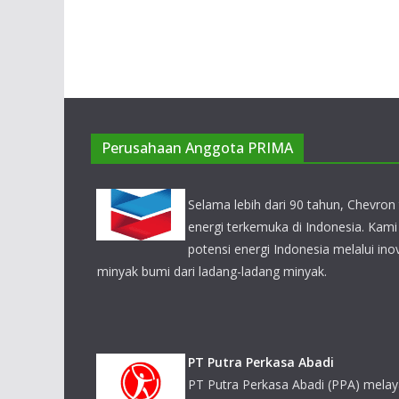
Perusahaan Anggota PRIMA
PT Putra Perkasa Abadi
PT Putra Perkasa Abadi (PPA) melayani beberapa p
Kalimantan, diantaranya adalah PT Borneo Indobar
Persada (MPP), PT Alamjaya BaraPratama (ABP), 
Bakti (RUB) dan PT Kaltim Jaya Bara (KJB).
PT Petrosea Tbk