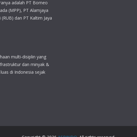
in yang bergerak di bidang
i yang telah berpengalaman
engkap untuk pertambangan
 Kanada, Chile, Indonesia
ayanan dengan mencakup
tambang, pekerjaan sipil,