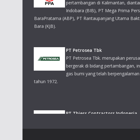
PT Petrosea Tbk. merupakan perusahaan multi-disipl
pertambangan, infrastruktur dan minyak & gas bum
luas di Indonesia sejak tahun 1972.
PT Thiess Contractors Indonesia
PT Thiess menawarkan keahlian in-house yang terl
permukaan dan bawah tanah di Australia, Botswana,
dan Mongolia
PT Saptaindra Sejati
PT Saptaindra Sejati (SIS) menyediakan berbagai l
berbagai aspek dari kontrak pertambangan, rencana 