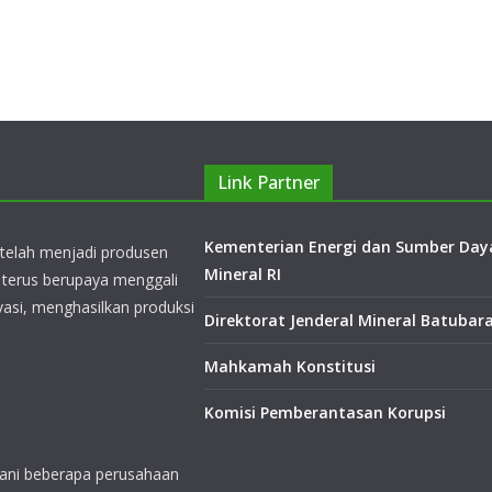
Link Partner
Kementerian Energi dan Sumber Day
Mineral RI
erusahaan pertambangan di
a (BIB), PT Mega Prima
Direktorat Jenderal Mineral Batubar
PT Rantaupanjang Utama
Mahkamah Konstitusi
Komisi Pemberantasan Korupsi