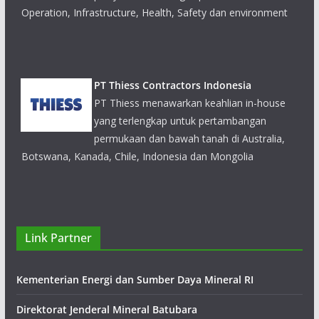
PT Thiess Contractors Indonesia
PT Thiess menawarkan keahlian in-house
yang terlengkap untuk pertambangan
permukaan dan bawah tanah di Australia,
Botswana, Kanada, Chile, Indonesia dan Mongolia
PT MCC15 Engineering and Construction
Perusahaan ini memiliki kualifikasi konstruksi
lokal IUJK (Izin Usaha Jasa Konstruksi) dan kualifikasi jasa
pertambangan IUJP (Izin Usaha Jasa Pertambangan), serta
Link Partner
bergerak di bidang teknik peleburan logam (metal smelting
engineering), pertambangan dan teknik pertambangan,
Kementerian Energi dan Sumber Daya Mineral RI
teknik konstruksi industri, dan lain-lain.
Direktorat Jenderal Mineral Batubara