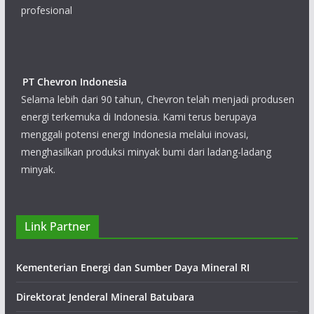
yang bergerak dalam bisnis jasa penambangan profesional
PT Chevron Indonesia
Selama lebih dari 90 tahun, Chevron telah
menjadi produsen energi terkemuka di
Indonesia. Kami terus berupaya menggali
potensi energi Indonesia melalui inovasi, menghasilkan
produksi minyak bumi dari ladang-ladang minyak.
PT Sucofindo (Persero)
Link Partner
PT Sucofindo (Persero) merupakan
perusahaan inspeksi pertama di Indonesia
Kementerian Energi dan Sumber Daya Mineral RI
bergerak di bidang jasa inspeksi, pengujian,
sertifikasi, pelatihan dan konsultasi
Direktorat Jenderal Mineral Batubara