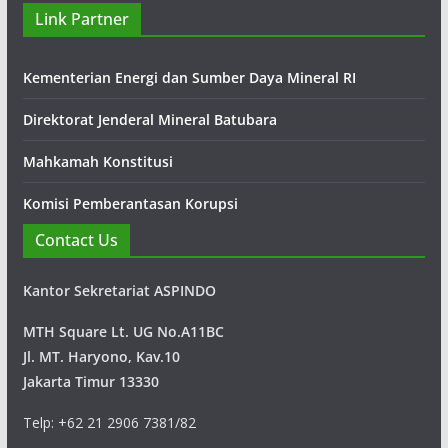
PT Thiess Contractors Indonesia
Link Partner
PT Thiess menawarkan keahlian in-house yang terlengkap
untuk pertambangan permukaan dan bawah tanah di
Kementerian Energi dan Sumber Daya Mineral RI
Australia, Botswana, Kanada, Chile, Indonesia dan Mongolia
Direktorat Jenderal Mineral Batubara
Mahkamah Konstitusi
Komisi Pemberantasan Korupsi
Contact Us
Kantor Sekretariat ASPINDO
MTH Square Lt. UG No.A11BC
Jl. MT. Haryono, Kav.10
Jakarta Timur 13330
Telp: +62 21 2906 7381/82