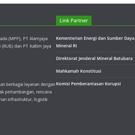
Link Partner
Kementerian Energi dan Sumber Daya
Mineral RI
ayanan dengan mencakup
tambang, pekerjaan sipil,
Direktorat Jenderal Mineral Batubara
 reklamasi area
Mahkamah Konstitusi
Komisi Pemberantasan Korupsi
dalam bidang jasa
, pemeliharaan dan