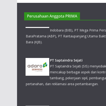
Perusahaan Anggota PRIMA
PT Saptaindra Sejati
PT Saptaindra Sejati (SIS) menyediakan berbagai l
berbagai aspek dari kontrak pertambangan, rencana 
pembangunan infrastruktur, logistik pertanahan, dan
pertambangan.
PT Darma Henwa
Kegiatan utama Perseroan saat ini adalah bergerak 
kontraktor pertambangan, jasa penambangan umum
perawatan peralatan.