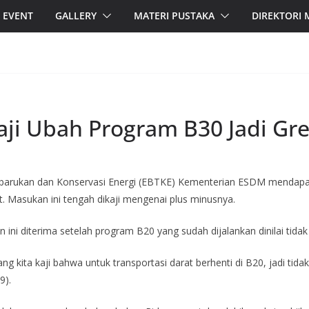
EVENT
GALLERY
MATERI PUSTAKA
DIREKTORI
ji Ubah Program B30 Jadi Gre
rbarukan dan Konservasi Energi (EBTKE) Kementerian ESDM mendapat
. Masukan ini tengah dikaji mengenai plus minusnya.
ni diterima setelah program B20 yang sudah dijalankan dinilai tidak
ita kaji bahwa untuk transportasi darat berhenti di B20, jadi tidak l
9).