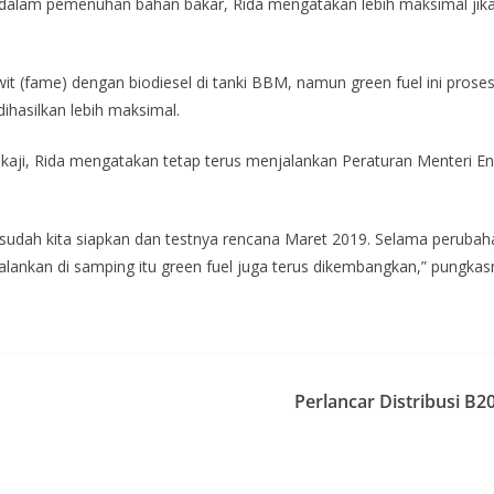
alam pemenuhan bahan bakar, Rida mengatakan lebih maksimal jik
t (fame) dengan biodiesel di tanki BBM, namun green fuel ini prose
dihasilkan lebih maksimal.
kaji, Rida mengatakan tetap terus menjalankan Peraturan Menteri 
0 sudah kita siapkan dan testnya rencana Maret 2019. Selama perubah
alankan di samping itu green fuel juga terus dikembangkan,” pungkas
Perlancar Distribusi B