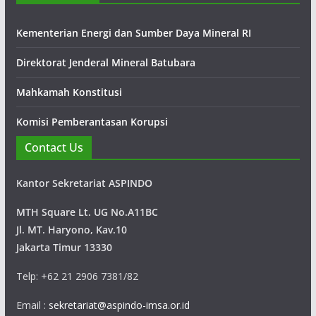
PT Pamapersada Nusantara didirikan
sebagai sebuah perusahaan yang bergerak
Kementerian Energi dan Sumber Daya Mineral RI
dalam bisnis kontraktor penambangan
batubara yang kemudian dipercaya juga untuk mengerjakan
Direktorat Jenderal Mineral Batubara
tambang emas, quarry, limestone, clinker, konstruksi
Mahkamah Konstitusi
bendungan dan konstruksi jalan.
Komisi Pemberantasan Korupsi
Contact Us
Kantor Sekretariat ASPINDO
MTH Square Lt. UG No.A11BC
Jl. MT. Haryono, Kav.10
Jakarta Timur 13330
Telp: +62 21 2906 7381/82
Email :
sekretariat@aspindo-imsa.or.id