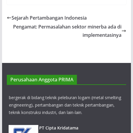
Sejarah Pertambangan Indonesia
Pengamat: Permasalahan sektor minerba ada di
implementasinya
PT MCC15 Engineering and Construction
Perusahaan ini memiliki kualifikasi konstruksi
lokal IUJK (Izin Usaha Jasa Konstruksi) dan kualifikasi jasa
pertambangan IUJP (Izin Usaha Jasa Pertambangan), serta
Perusahaan Anggota PRIMA
bergerak di bidang teknik peleburan logam (metal smelting
engineering), pertambangan dan teknik pertambangan,
teknik konstruksi industri, dan lain-lain.
PT Cipta Kridatama
PT Cipta Kridatama memberikan layanan
pertambangan pada survei dan eksplorasi,
modeling, pengeboran dan peledakan,