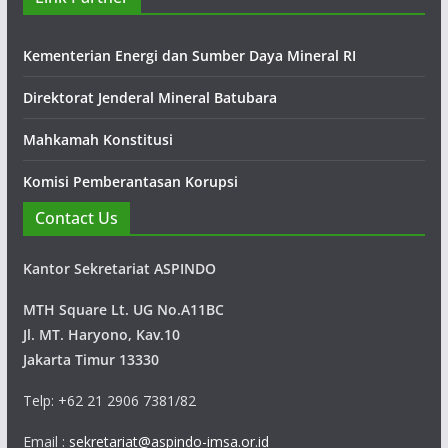
multi-disiplin yang bergerak di bidang
pertambangan, infrastruktur dan minyak &
Kementerian Energi dan Sumber Daya Mineral RI
gas bumi yang telah berpengalaman luas di Indonesia sejak
tahun 1972.
Direktorat Jenderal Mineral Batubara
Mahkamah Konstitusi
Komisi Pemberantasan Korupsi
Contact Us
Kantor Sekretariat ASPINDO
MTH Square Lt. UG No.A11BC
Jl. MT. Haryono, Kav.10
Jakarta Timur 13330
Telp: +62 21 2906 7381/82
Email :
sekretariat@aspindo-imsa.or.id