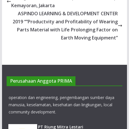
Kemayoran, Jakarta
ASPINDO LEARNING & DEVELOPMENT CENTER
2019 “”Productvity and Profitability of Wearing
Parts Material with Life Prolonging Factor on
Earth Moving Equipment”
PT Bukit Makmur Mandiri Utama
PT Bukit Makmur Mandiri Utama (BUMA)
menyediakan jasa open cut mining dengan
tetap meningkatkan kompetensi pada bidang
Perusahaan Anggota PRIMA
operation dan engineering, pengembangan sumber daya
manusia, keselamatan, kesehatan dan lingkungan, local
community development.
PT Riung Mitra Lestari
PT Riung Mitra Lestari (RML) didirikan pada
tahun 2006. Perusahaan memberikan