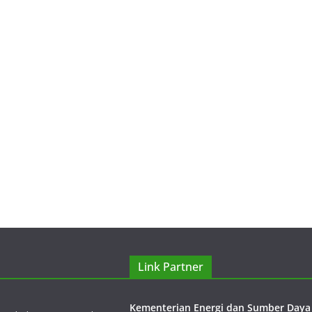
yani beberapa perusahaan
aranya adalah PT Borneo
sada (MPP), PT Alamjaya
 (RUB) dan PT Kaltim Jaya
Link Partner
Kementerian Energi dan Sumber Daya