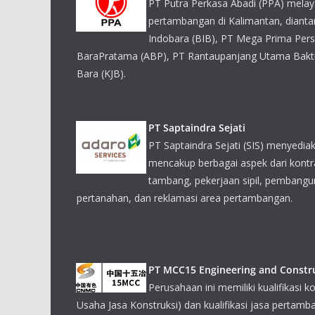
PT Saptaindra Sejati
PT Saptaindra Sejati (SIS) menyedi
mencakup berbagai aspek dari kont
tambang, pekerjaan sipil, pembanguna
pertanahan, dan reklamasi area pertambangan.
PT MCC15 Engineering and Constr
Perusahaan ini memiliki kualifikasi ko
Usaha Jasa Konstruksi) dan kualifikasi jasa pertamb
Pertambangan), serta bergerak di bidang teknik pel
engineering), pertambangan dan teknik pertambangan,
dan lain-lain.
PT Riung Mitra Lestari
PT Riung Mitra Lestari (RML) didirik