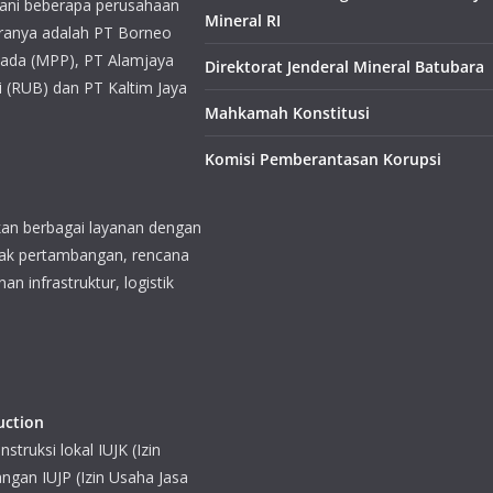
Mineral RI
akan berbagai layanan dengan
Direktorat Jenderal Mineral Batubara
rak pertambangan, rencana
n infrastruktur, logistik
Mahkamah Konstitusi
Komisi Pemberantasan Korupsi
uction
nstruksi lokal IUJK (Izin
angan IUJP (Izin Usaha Jasa
eburan logam (metal smelting
 teknik konstruksi industri,
an pada tahun 2006.