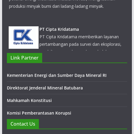
PT Cipta Kridatama
PT Cipta Kridatama memberikan layanan
pertambangan pada survei dan eksplorasi,
modeling, pengeboran dan peledakan,
overburden removal, ekstraksi, pengangkutan, konstruksi
fasilitas pendukung, manajemen fasilitas pengolahan serta
Link Partner
rehabilitasi tambang
Kementerian Energi dan Sumber Daya Mineral RI
Direktorat Jenderal Mineral Batubara
Mahkamah Konstitusi
Komisi Pemberantasan Korupsi
Contact Us