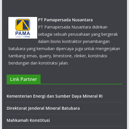
PT Pamapersada Nusantara
PT Pamapersada Nusantara didirikan
sebagai sebuah perusahaan yang bergerak
dalam bisnis kontraktor penambangan
batubara yang kemudian dipercaya juga untuk mengerjakan
tambang emas, quarry, limestone, clinker, konstruksi
bendungan dan konstruksi jalan.
PT Darma Henwa
Link Partner
Kegiatan utama Perseroan saat ini adalah
bergerak dalam bidang jasa kontraktor
Kementerian Energi dan Sumber Daya Mineral RI
pertambangan, jasa penambangan umum,
pemeliharaan dan perawatan peralatan.
Direktorat Jenderal Mineral Batubara
Mahkamah Konstitusi