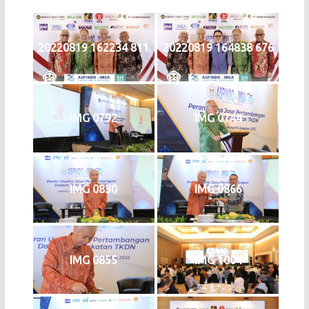
20220819 162234 811
20220819 164838 676
IMG 0792
IMG 0744
IMG 0830
IMG 0866
IMG 0855
IMG 1004