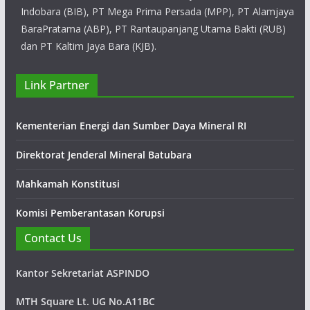
Indobara (BIB), PT Mega Prima Persada (MPP), PT Alamjaya
BaraPratama (ABP), PT Rantaupanjang Utama Bakti (RUB)
dan PT Kaltim Jaya Bara (KJB).
PT Petrosea Tbk
Link Partner
PT Petrosea Tbk. merupakan perusahaan
multi-disiplin yang bergerak di bidang
Kementerian Energi dan Sumber Daya Mineral RI
pertambangan, infrastruktur dan minyak &
gas bumi yang telah berpengalaman luas di Indonesia sejak
Direktorat Jenderal Mineral Batubara
tahun 1972.
Mahkamah Konstitusi
Komisi Pemberantasan Korupsi
Contact Us
Kantor Sekretariat ASPINDO
MTH Square Lt. UG No.A11BC