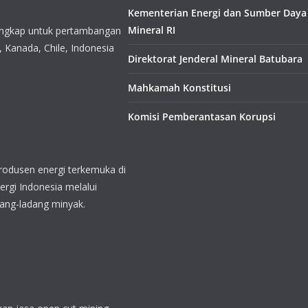
Kementerian Energi dan Sumber Daya
Mineral RI
ouse yang terlengkap untuk
tanah di Australia,
Direktorat Jenderal Mineral Batubara
 dan Mongolia
Mahkamah Konstitusi
Komisi Pemberantasan Korupsi
 telah menjadi produsen
 terus berupaya menggali
vasi, menghasilkan produksi