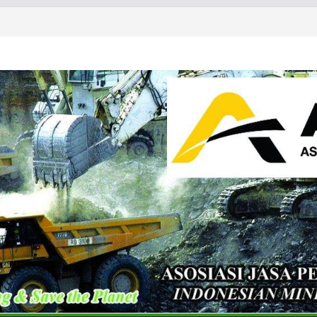
& Exhibition 2026
ls & Metals Summit: Indonesia
partner of the International
 Summit: Indonesia 2026 and CT
Conference & Expo 2026