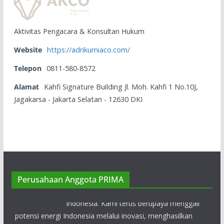
Aktivitas Pengacara & Konsultan Hukum
Website
https://adrikurniaco.com/
Telepon
0811-580-8572
Alamat
Kahfi Signature Building Jl. Moh. Kahfi 1 No.10J,
Jagakarsa - Jakarta Selatan - 12630 DKI
PT Chevron Indonesia
Selama lebih dari 90 tahun, Chevron telah
menjadi produsen energi terkemuka di
Perusahaan Anggota PRIMA
Indonesia. Kami terus berupaya menggali
potensi energi Indonesia melalui inovasi, menghasilkan
produksi minyak bumi dari ladang-ladang minyak.