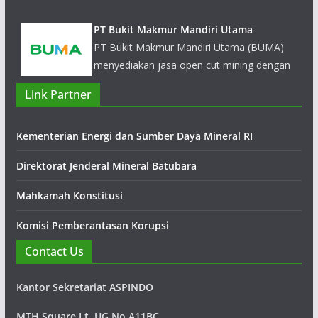
PT Bukit Makmur Mandiri Utama
PT Bukit Makmur Mandiri Utama (BUMA)
menyediakan jasa open cut mining dengan
tetap meningkatkan kompetensi pada bidang
operation dan engineering, pengembangan sumber daya
manusia, keselamatan, kesehatan dan lingkungan, local
Link Partner
community development.
Kementerian Energi dan Sumber Daya Mineral RI
Direktorat Jenderal Mineral Batubara
Mahkamah Konstitusi
Komisi Pemberantasan Korupsi
Contact Us
Kantor Sekretariat ASPINDO
MTH Square Lt. UG No.A11BC