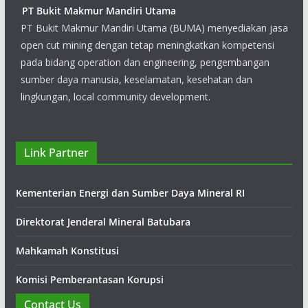
PT Bukit Makmur Mandiri Utama
PT Bukit Makmur Mandiri Utama (BUMA) menyediakan jasa
open cut mining dengan tetap meningkatkan kompetensi
pada bidang operation dan engineering, pengembangan
sumber daya manusia, keselamatan, kesehatan dan
lingkungan, local community development.
PT Putra Perkasa Abadi
Link Partner
PT Putra Perkasa Abadi (PPA) melayani beberapa
perusahaan pertambangan di Kalimantan, diantaranya
Kementerian Energi dan Sumber Daya Mineral RI
adalah PT Borneo Indobara (BIB), PT Mega Prima Persada
(MPP), PT Alamjaya BaraPratama (ABP), PT Rantaupanjang
Direktorat Jenderal Mineral Batubara
Utama Bakti (RUB) dan PT Kaltim Jaya Bara (KJB).
Mahkamah Konstitusi
Komisi Pemberantasan Korupsi
Contact Us