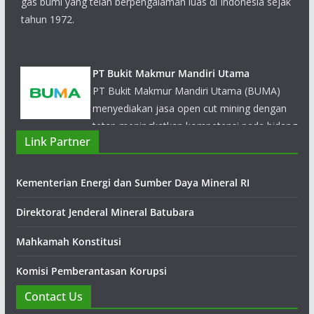
PT Bukit Makmur Mandiri Utama
PT Bukit Makmur Mandiri Utama (BUMA)
menyediakan jasa open cut mining dengan
tetap meningkatkan kompetensi pada bidang
operation dan engineering, pengembangan sumber daya
manusia, keselamatan, kesehatan dan lingkungan, local
Link Partner
community development.
Kementerian Energi dan Sumber Daya Mineral RI
Direktorat Jenderal Mineral Batubara
Mahkamah Konstitusi
Komisi Pemberantasan Korupsi
Contact Us