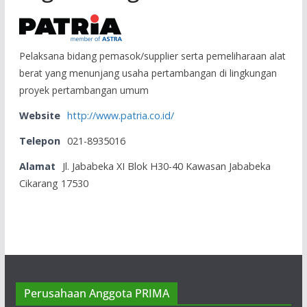
Pelaksana bidang pemasok/supplier serta pemeliharaan alat
berat yang menunjang usaha pertambangan di lingkungan
proyek pertambangan umum
Website
http://www.patria.co.id/
Telepon
021-8935016
Alamat
Jl. Jababeka XI Blok H30-40 Kawasan Jababeka
Cikarang 17530
PT Pamapersada Nusantara
PT Pamapersada Nusantara didirikan
sebagai sebuah perusahaan yang bergerak
Perusahaan Anggota PRIMA
dalam bisnis kontraktor penambangan