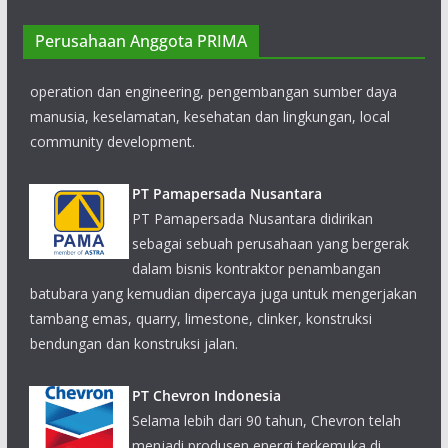
menyediakan jasa open cut mining dengan
tetap meningkatkan kompetensi pada bidang
Perusahaan Anggota PRIMA
operation dan engineering, pengembangan sumber daya
manusia, keselamatan, kesehatan dan lingkungan, local
community development.
PT Pamapersada Nusantara
PT Pamapersada Nusantara didirikan
sebagai sebuah perusahaan yang bergerak
dalam bisnis kontraktor penambangan
batubara yang kemudian dipercaya juga untuk mengerjakan
tambang emas, quarry, limestone, clinker, konstruksi
bendungan dan konstruksi jalan.
PT Chevron Indonesia
Selama lebih dari 90 tahun, Chevron telah
menjadi produsen energi terkemuka di
Indonesia. Kami terus berupaya menggali