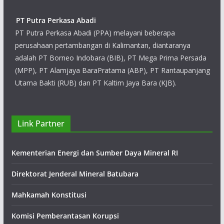
PT Putra Perkasa Abadi
PT Putra Perkasa Abadi (PPA) melayani beberapa
perusahaan pertambangan di Kalimantan, diantaranya
adalah PT Borneo Indobara (BIB), PT Mega Prima Persada
(MPP), PT Alamjaya BaraPratama (ABP), PT Rantaupanjang
Utama Bakti (RUB) dan PT Kaltim Jaya Bara (KJB).
PT Darma Henwa
Link Partner
Kegiatan utama Perseroan saat ini adalah
bergerak dalam bidang jasa kontraktor
Kementerian Energi dan Sumber Daya Mineral RI
pertambangan, jasa penambangan umum,
pemeliharaan dan perawatan peralatan.
Direktorat Jenderal Mineral Batubara
Mahkamah Konstitusi
Komisi Pemberantasan Korupsi