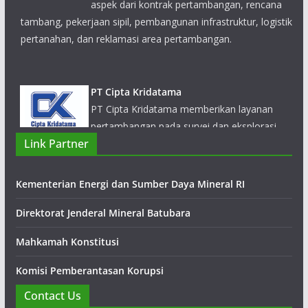
pertanahan, dan reklamasi area pertambangan.
PT Cipta Kridatama
PT Cipta Kridatama memberikan layanan
pertambangan pada survei dan eksplorasi,
modeling, pengeboran dan peledakan,
overburden removal, ekstraksi, pengangkutan, konstruksi
Link Partner
fasilitas pendukung, manajemen fasilitas pengolahan serta
rehabilitasi tambang
Kementerian Energi dan Sumber Daya Mineral RI
Direktorat Jenderal Mineral Batubara
Mahkamah Konstitusi
Komisi Pemberantasan Korupsi
Contact Us