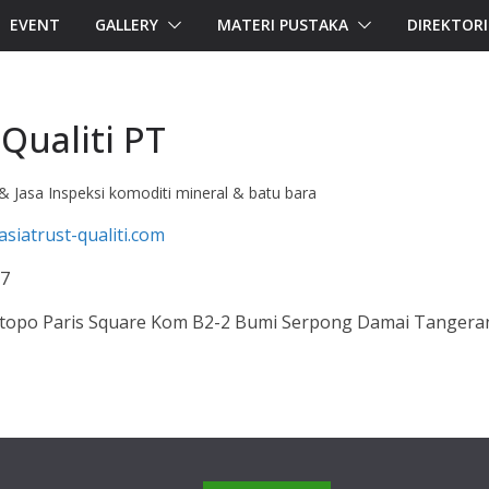
EVENT
GALLERY
MATERI PUSTAKA
DIREKTOR
Qualiti PT
 & Jasa Inspeksi komoditi mineral & batu bara
asiatrust-qualiti.com
27
oetopo Paris Square Kom B2-2 Bumi Serpong Damai Tangera