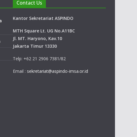
Contact Us
Kantor Sekretariat ASPINDO
a
MTH Square Lt. UG No.A11BC
Jl. MT. Haryono, Kav.10
a
Jakarta Timur 13330
Telp: +62 21 2906 7381/82
Email :
sekretariat@aspindo-imsa.or.id