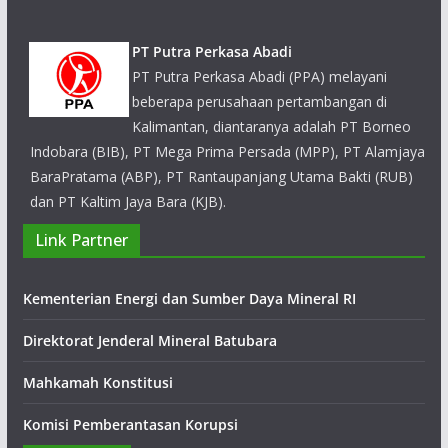
PT Putra Perkasa Abadi
PT Putra Perkasa Abadi (PPA) melayani beberapa
perusahaan pertambangan di Kalimantan, diantaranya
adalah PT Borneo Indobara (BIB), PT Mega Prima Persada
(MPP), PT Alamjaya BaraPratama (ABP), PT Rantaupanjang
Utama Bakti (RUB) dan PT Kaltim Jaya Bara (KJB).
PT Cipta Kridatama
Link Partner
PT Cipta Kridatama memberikan layanan pertambangan
pada survei dan eksplorasi, modeling, pengeboran dan
Kementerian Energi dan Sumber Daya Mineral RI
peledakan, overburden removal, ekstraksi, pengangkutan,
konstruksi fasilitas pendukung, manajemen fasilitas
Direktorat Jenderal Mineral Batubara
pengolahan serta rehabilitasi tambang
Mahkamah Konstitusi
Komisi Pemberantasan Korupsi