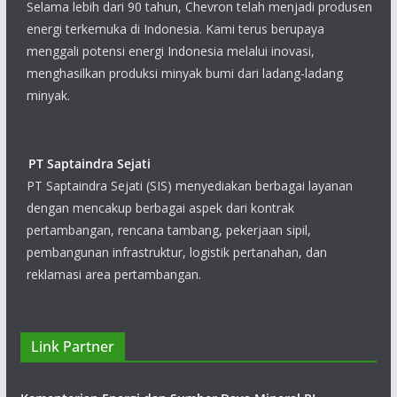
Selama lebih dari 90 tahun, Chevron telah menjadi produsen
energi terkemuka di Indonesia. Kami terus berupaya
menggali potensi energi Indonesia melalui inovasi,
menghasilkan produksi minyak bumi dari ladang-ladang
minyak.
PT Saptaindra Sejati
PT Saptaindra Sejati (SIS) menyediakan berbagai layanan
dengan mencakup berbagai aspek dari kontrak
pertambangan, rencana tambang, pekerjaan sipil,
pembangunan infrastruktur, logistik pertanahan, dan
reklamasi area pertambangan.
PT Pamapersada Nusantara
Link Partner
PT Pamapersada Nusantara didirikan sebagai sebuah
perusahaan yang bergerak dalam bisnis kontraktor