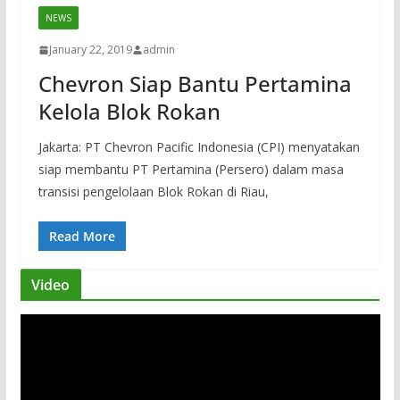
NEWS
January 22, 2019
admin
Chevron Siap Bantu Pertamina
Kelola Blok Rokan
Jakarta: PT Chevron Pacific Indonesia (CPI) menyatakan
siap membantu PT Pertamina (Persero) dalam masa
transisi pengelolaan Blok Rokan di Riau,
Read More
Video
V
i
d
e