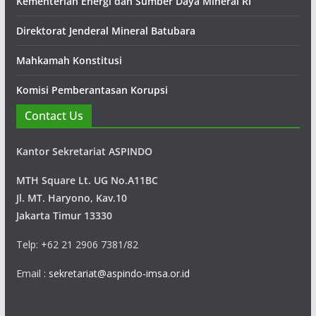
Kementerian Energi dan Sumber Daya Mineral RI
penambangan batubara yang kemudian dipercaya juga untuk
mengerjakan tambang emas, quarry, limestone, clinker,
Direktorat Jenderal Mineral Batubara
konstruksi bendungan dan konstruksi jalan.
Mahkamah Konstitusi
Komisi Pemberantasan Korupsi
Contact Us
Kantor Sekretariat ASPINDO
MTH Square Lt. UG No.A11BC
Jl. MT. Haryono, Kav.10
Jakarta Timur 13330
Telp: +62 21 2906 7381/82
Email :
sekretariat@aspindo-imsa.or.id